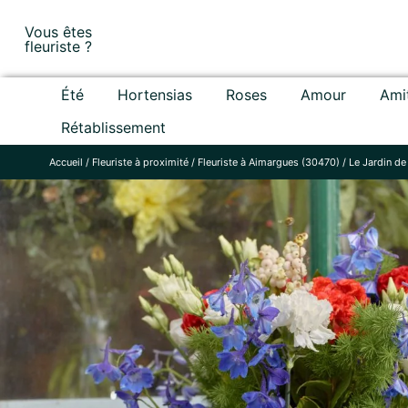
Skip
Vous êtes
to
fleuriste ?
content
Été
Hortensias
Roses
Amour
Ami
Rétablissement
Accueil
/
Fleuriste à proximité
/
Fleuriste à Aimargues (30470)
/
Le Jardin de