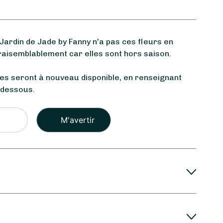
rdin de Jade by Fanny n'a pas ces fleurs en
raisemblablement car elles sont hors saison.
les seront à nouveau disponible, en renseignant
-dessous.
Veuillez
laisser
ce
champ
vide.