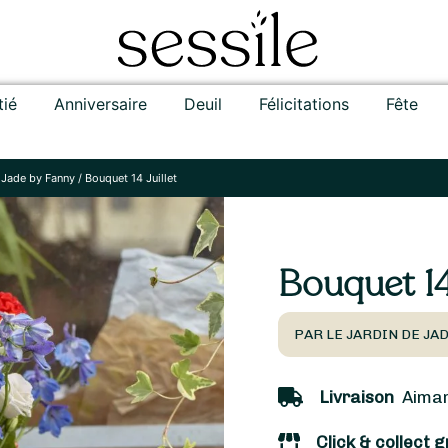
tié
Anniversaire
Deuil
Félicitations
Fête
 Jade by Fanny
/
Bouquet 14 Juillet
Bouquet 14 
PAR LE JARDIN DE JA
Livraison
Aimarg
Click & collect g