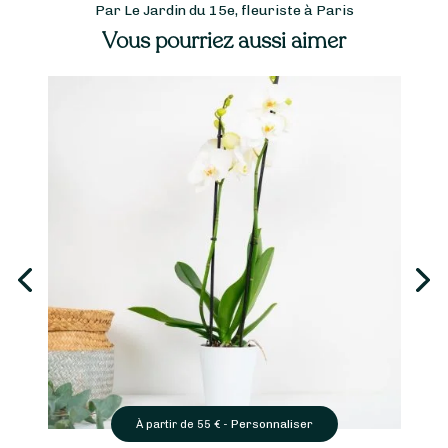
Par Le Jardin du 15e, fleuriste à Paris
Vous pourriez aussi aimer
Personnaliser
artir de
55
€ -
À partir d