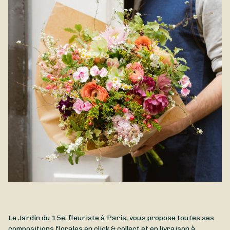
célèbre les couleurs de la fin d’été et du début d’automne.
Mélange équilibré de fraîcheur et de vitalité, ce bouquet
apportera une touche lumineuse à tout intérieur. Pensé pour
accompagner le renouveau et l'énergie du mois de septembre,
il est aussi parfait pour faire plaisir ou marquer un nouveau
départ avec élégance. Livraison Paris et alentours.
Le Jardin du 15e, fleuriste à Paris, vous propose toutes ses
compositions florales en click & collect et en livraison à