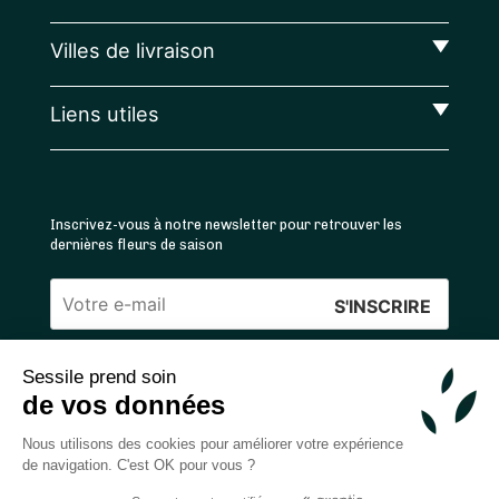
Villes de livraison
Liens utiles
Inscrivez-vous à notre newsletter pour retrouver les
dernières fleurs de saison
Veuillez
laisser
Sessile prend soin
ce
4.4
/5 ⭐ | 120 000+ bouquets livrés |
811
avis
de vos données
champ
Achats 100% sécurisés
vide.
Nous utilisons des cookies pour améliorer votre expérience
de navigation. C'est OK pour vous ?