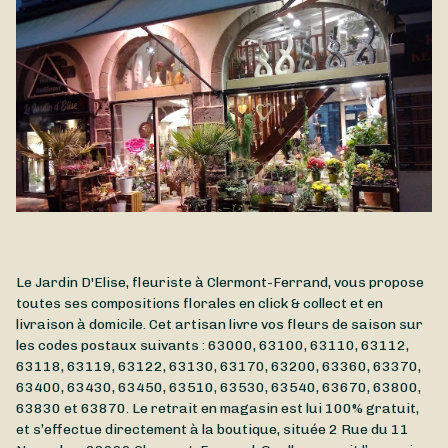
l’honneur. Composé par Le Jardin D'Elise, le Bouquet Toussaint
est disponible à la livraison à Clermont-Ferrand et ses
environs.
Le Jardin D'Elise, fleuriste à Clermont-Ferrand, vous propose
toutes ses compositions florales en click & collect et en
livraison à domicile. Cet artisan livre vos fleurs de saison sur
les codes postaux suivants : 63000, 63100, 63110, 63112,
63118, 63119, 63122, 63130, 63170, 63200, 63360, 63370,
63400, 63430, 63450, 63510, 63530, 63540, 63670, 63800,
63830 et 63870. Le retrait en magasin est lui 100% gratuit,
et s’effectue directement à la boutique, située
2 Rue du 11