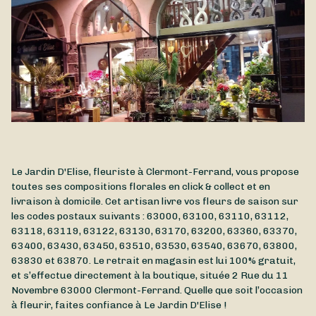
est disponible à la livraison à Clermont-Ferrand et dans ses
environs.
Le Jardin D'Elise, fleuriste à Clermont-Ferrand, vous propose
toutes ses compositions florales en click & collect et en
livraison à domicile. Cet artisan livre vos fleurs de saison sur
les codes postaux suivants : 63000, 63100, 63110, 63112,
63118, 63119, 63122, 63130, 63170, 63200, 63360, 63370,
63400, 63430, 63450, 63510, 63530, 63540, 63670, 63800,
63830 et 63870. Le retrait en magasin est lui 100% gratuit,
et s’effectue directement à la boutique, située
2 Rue du 11
Novembre
63000
Clermont-Ferrand
. Quelle que soit l’occasion
à fleurir, faites confiance à Le Jardin D'Elise !