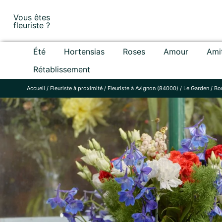
Skip
Vous êtes
to
fleuriste ?
content
Été
Hortensias
Roses
Amour
Ami
Rétablissement
Accueil
/
Fleuriste à proximité
/
Fleuriste à Avignon (84000)
/
Le Garden
/
Bou