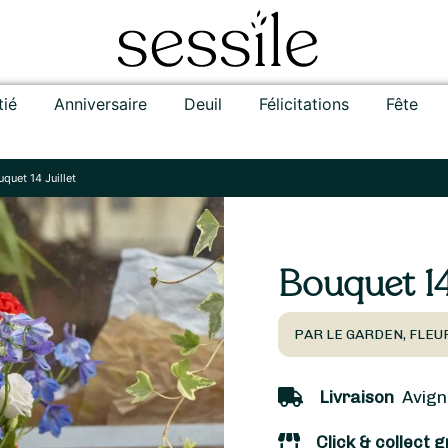
tié
Anniversaire
Deuil
Félicitations
Fête
quet 14 Juillet
Bouquet 14 
PAR LE GARDEN, FLEU
Livraison
Avigno
Click & collect g