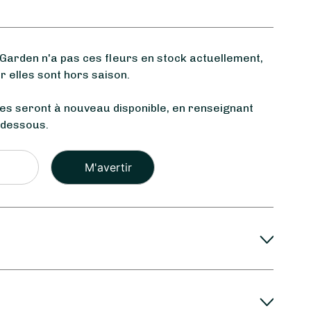
arden n'a pas ces fleurs en stock actuellement,
 elles sont hors saison.
les seront à nouveau disponible, en renseignant
-dessous.
Veuillez
laisser
ce
champ
vide.