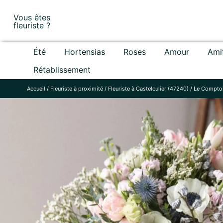
Skip
Vous êtes
to
fleuriste ?
content
Été
Hortensias
Roses
Amour
Ami
Rétablissement
Accueil
/
Fleuriste à proximité
/
Fleuriste à Castelculier (47240)
/
Le Comptoi