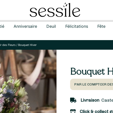
tié
Anniversaire
Deuil
Félicitations
Fête
r des Fleurs
/
Bouquet Hiver
Bouquet H
PAR LE COMPTOIR DES
Livraison
Castel
Click & collect g