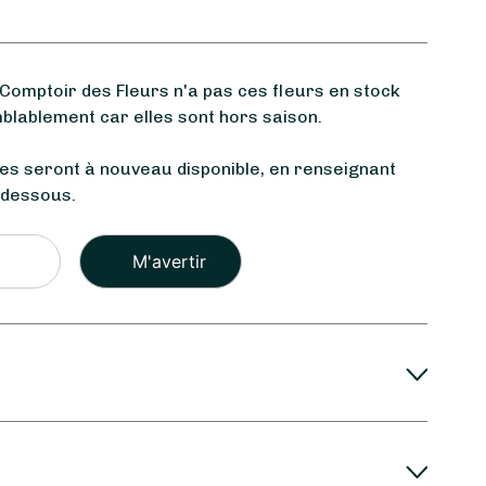
omptoir des Fleurs n'a pas ces fleurs en stock
blablement car elles sont hors saison.
les seront à nouveau disponible, en renseignant
-dessous.
Veuillez
laisser
ce
champ
vide.