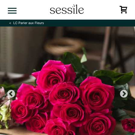
Skip
to
content
LC Parler aux Fleurs
Previous
N