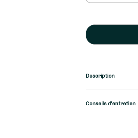
Description
Occasion
Conseils d'entretien
Anniversaire, An
Type de fleurs
Pour profiter plus lo
quelques conseils de L
Fleurs fraîches, P
votre vase en eau dès 