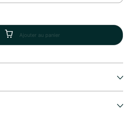
Ajouter au panier
niversaire de mariage
ngtemps de votre Bouquet Anniversaire, voici
C Parler aux Fleurs, fleuriste à Rousset : mettez
etit prix
que possible, veillez à changer l’eau du vase