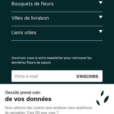
Bouquets de fleurs
Villes de livraison
Liens utiles
Inscrivez-vous à notre newsletter pour retrouver les
dernières fleurs de saison
Veuillez
laisser
Sessile prend soin
ce
4.4
/5 ⭐ | 120 000+ bouquets livrés |
811
avis
de vos données
champ
Achats 100% sécurisés
vide.
Nous utilisons des cookies pour améliorer votre expérience
de navigation. C'est OK pour vous ?