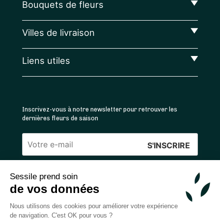
Bouquets de fleurs
Villes de livraison
Liens utiles
Inscrivez-vous à notre newsletter pour retrouver les
dernières fleurs de saison
Veuillez
laisser
Sessile prend soin
ce
4.4
/5 ⭐ | 120 000+ bouquets livrés |
811
avis
de vos données
champ
Achats 100% sécurisés
vide.
Nous utilisons des cookies pour améliorer votre expérience
de navigation. C'est OK pour vous ?