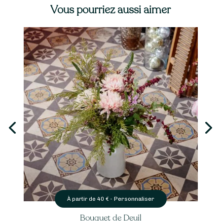
Vous pourriez aussi aimer
er
Personnaliser
À partir de
39
€ -
Bouquet Rentrée