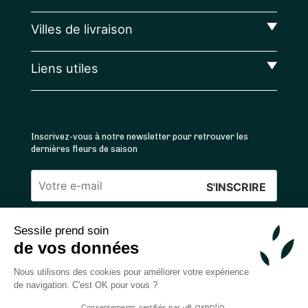
Villes de livraison
Liens utiles
Inscrivez-vous à notre newsletter pour retrouver les
dernières fleurs de saison
Veuillez
laisser
Sessile prend soin
ce
4.4
/5 ⭐ | 120 000+ bouquets livrés |
811
avis
de vos données
champ
Achats 100% sécurisés
vide.
Nous utilisons des cookies pour améliorer votre expérience
de navigation. C'est OK pour vous ?
Consentements certifiés par