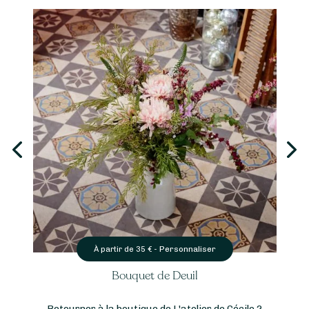
Personnaliser
À partir de
35
€ -
Bouquet de Deuil
Retourner à la boutique de L'atelier de Cécile 2