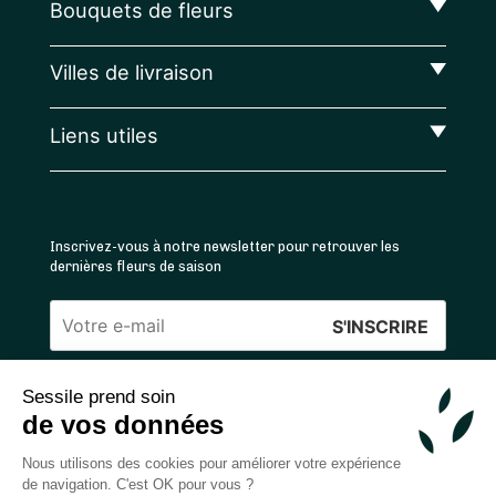
Bouquets de fleurs
Villes de livraison
Liens utiles
Inscrivez-vous à notre newsletter pour retrouver les
dernières fleurs de saison
Veuillez
laisser
Sessile prend soin
ce
4.4
/5 ⭐ | 120 000+ bouquets livrés |
811
avis
de vos données
champ
Achats 100% sécurisés
vide.
Nous utilisons des cookies pour améliorer votre expérience
de navigation. C'est OK pour vous ?