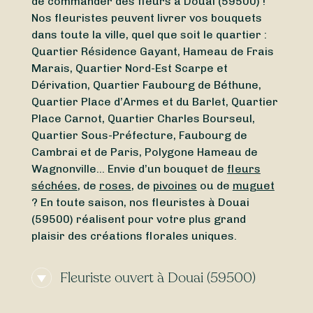
de commander des fleurs à Douai (59500) !
Nos fleuristes peuvent livrer vos bouquets
dans toute la ville, quel que soit le quartier :
Quartier Résidence Gayant, Hameau de Frais
Marais, Quartier Nord-Est Scarpe et
Dérivation, Quartier Faubourg de Béthune,
Quartier Place d’Armes et du Barlet, Quartier
Place Carnot, Quartier Charles Bourseul,
Quartier Sous-Préfecture, Faubourg de
Cambrai et de Paris, Polygone Hameau de
Wagnonville… Envie d’un bouquet de
fleurs
séchées
, de
roses
, de
pivoines
ou de
muguet
? En toute saison, nos fleuristes à Douai
(59500) réalisent pour votre plus grand
plaisir des créations florales uniques.
Fleuriste ouvert à Douai (59500)
Vous cherchez un
fleuriste ouvert aujourd’hui