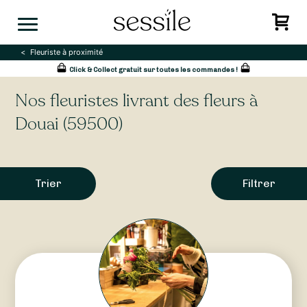
Skip
to
content
Fleuriste à proximité
Click & Collect gratuit sur toutes les commandes !
Nos fleuristes livrant des fleurs à
Douai (59500)
Trier
Filtrer