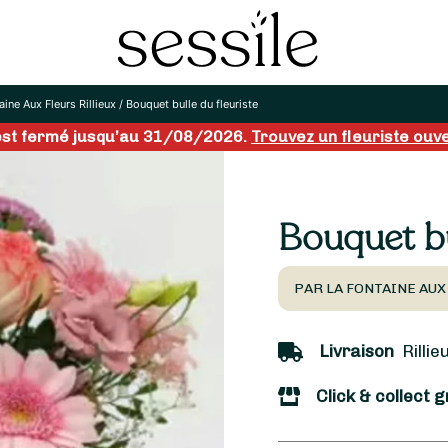
aine Aux Fleurs Rillieux
/
Bouquet bulle du fleuriste
x est fermé jusqu’au 31/08/2026.
Trouvez un fleuriste ouver
Bouquet bu
PAR LA FONTAINE AUX
Livraison
Rillie
Click & collect g