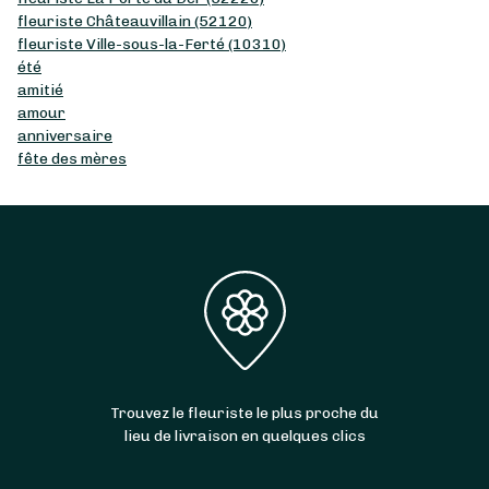
fleuriste Châteauvillain (52120)
fleuriste Ville-sous-la-Ferté (10310)
été
amitié
amour
anniversaire
fête des mères
Trouvez le fleuriste le plus proche du
lieu de livraison en quelques clics