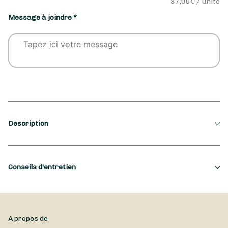
37,00
€ / unité
Message à joindre *
Description
Saison
Conseils d'entretien
Printemps, Été
Occasion
plante d'intérieur ou extérieur qui demande beaucoup d'eau
Anniversaire, Anniversaire de mariage, Félicitations,
et pas trop de soleil trop chaud
A propos de
Mariage ...