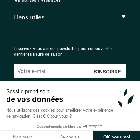
Liens utiles
Inscrivez-vous à notre newsletter pour retrouver les
dernières fleurs de saison
Veuillez
laisser
Sessile prend soin
ce
4.4
/5 ⭐ | 120 000+ bouquets livrés |
811
avis
de vos données
champ
Achats 100% sécurisés
vide.
Nous utilisons des cookies pour améliorer votre expérience
de navigation. C'est OK pour vous ?
Consentements certifiés par
2026 — © Sessile SAS
Ajouter au panier
Non merci
Je choisis
OK pour moi