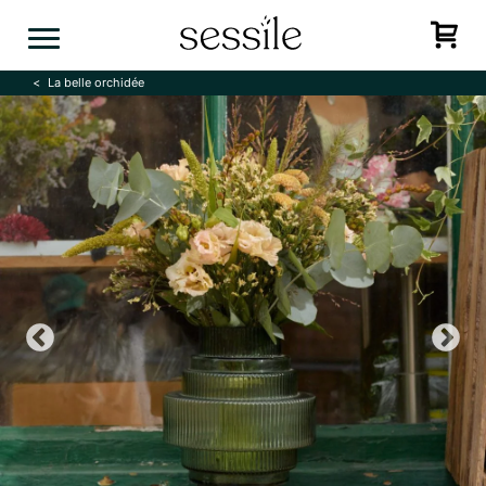
Skip
to
content
La belle orchidée
Previous
N