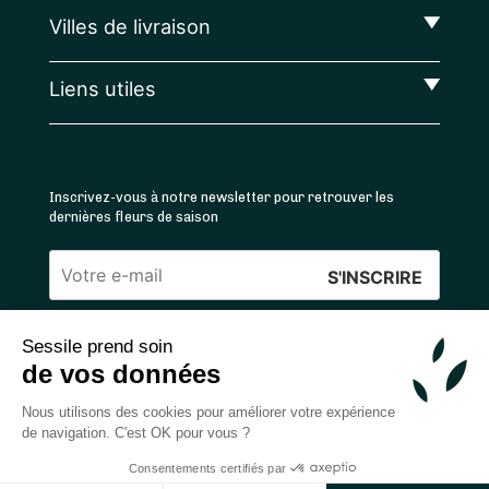
Villes de livraison
Liens utiles
Inscrivez-vous à notre newsletter pour retrouver les
dernières fleurs de saison
Veuillez
laisser
Sessile prend soin
ce
4.4
/5 ⭐ | 120 000+ bouquets livrés |
811
avis
de vos données
champ
Achats 100% sécurisés
vide.
Nous utilisons des cookies pour améliorer votre expérience
de navigation. C'est OK pour vous ?
Consentements certifiés par
2026 — © Sessile SAS
Ajouter au panier