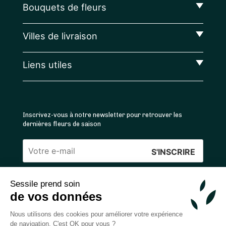
Bouquets de fleurs
Villes de livraison
Liens utiles
Inscrivez-vous à notre newsletter pour retrouver les
dernières fleurs de saison
Veuillez
laisser
Sessile prend soin
ce
4.4
/5 ⭐ | 120 000+ bouquets livrés |
811
avis
de vos données
champ
Achats 100% sécurisés
vide.
Nous utilisons des cookies pour améliorer votre expérience
de navigation. C'est OK pour vous ?