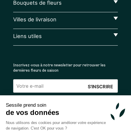
Bouquets de fleurs
Villes de livraison
Liens utiles
Inscrivez-vous à notre newsletter pour retrouver les
dernières fleurs de saison
Veuillez
laisser
Sessile prend soin
ce
4.4
/5 ⭐ | 120 000+ bouquets livrés |
811
avis
de vos données
champ
Achats 100% sécurisés
vide.
Nous utilisons des cookies pour améliorer votre expérience
de navigation. C'est OK pour vous ?