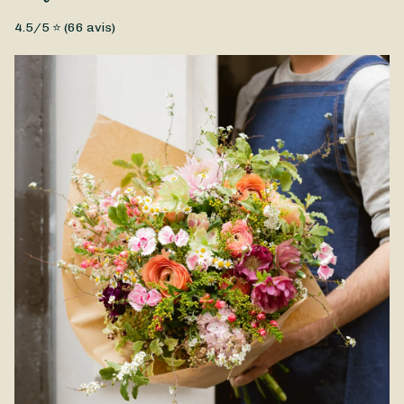
Fleurs fraîches, Petit prix
4.5
/5 ⭐ (
66
avis)
Un magnifique bouquet de fleurs de saison réalisé par Jany
Flor à offrir à l'occasion de la fête des grands-mères. Vous
pouvez demander à votre fleuriste de le personnaliser en
fonction de votre budget et de vos préférences. Le bouquet
fête des grands-mères est disponible à la livraison à
Alfortville et dans les environs.