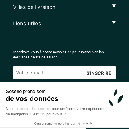
Villes de livraison
Liens utiles
Inscrivez-vous à notre newsletter pour retrouver les
dernières fleurs de saison
Veuillez
laisser
Sessile prend soin
ce
4.4
/5 ⭐ | 120 000+ bouquets livrés |
811
avis
de vos données
champ
Achats 100% sécurisés
vide.
Nous utilisons des cookies pour améliorer votre expérience
de navigation. C'est OK pour vous ?
Consentements certifiés par
2026 — © Sessile SAS
Ajouter au panier