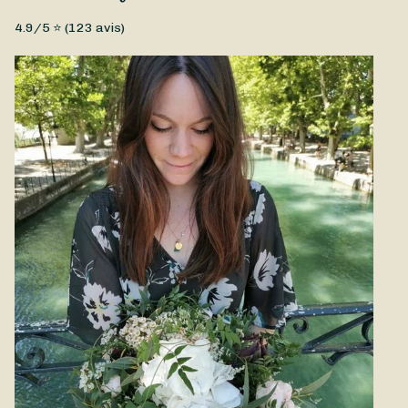
Fleurs fraîches, Petit prix
4.9
/5 ⭐ (
123
avis)
Un joli bouquet d’automne signé Iberis Annecy composé de
fleurs de saison. Disponible à la livraison à Annecy et ses
environs.
Photo non contractuelle