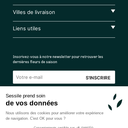
Villes de livraison
Liens utiles
Inscrivez-vous à notre newsletter pour retrouver les
dernières fleurs de saison
Veuillez
laisser
Sessile prend soin
ce
4.4
/5 ⭐ | 120 000+ bouquets livrés |
811
avis
de vos données
champ
Achats 100% sécurisés
vide.
Nous utilisons des cookies pour améliorer votre expérience
de navigation. C'est OK pour vous ?
Consentements certifiés par