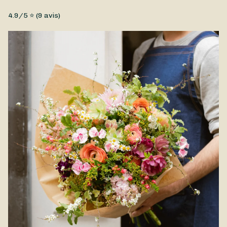
Fleurs fraîches, Petit prix
4.9
/5 ⭐ (
9
avis)
Un joli bouquet de fleurs de saison, qui met la Toussaint à
l’honneur. Composé par Hendaïa lorea, le Bouquet Toussaint
est disponible à la livraison à Hendaye et ses environs.