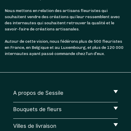
Nous mettons en relation des artisans fleuristes qui
souhaitent vendre des créations qui leur ressemblent avec
des internautes qui souhaitent retrouver la qualité et le
savoir-faire de créations artisanales.
Autour de cette vision, nous fédérons plus de 500 fleuristes
en France, en Belgique et au Luxembourg, et plus de 120 000
internautes ayant passé commande chez l’un d’eux.
A propos de Sessile
Bouquets de fleurs
Villes de livraison