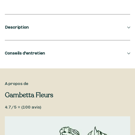
Description
Saison
Conseils d'entretien
Printemps, Été
Occasion
Pour profiter plus longtemps de votre Bouquet
Remerciements, Retraite
Remerciements, voici quelques conseils de Gambetta Fleurs,
A propos de
fleuriste à Arcachon : mettez vos fleurs en eau dès que
possible, veillez à changez l’eau du vase environ tous les deux
Type de fleurs
Gambetta Fleurs
jours, et taillez les tiges en biseau par la même occasion.
Fleurs fraîches, Petit prix
4.7
/5 ⭐ (
100
avis)
Un bouquet de fleurs de saison idéal pour remercier vos
proches pour tout ce qu’ils ont fait pour vous. Il a été composé
à la main par Gambetta Fleurs. Le bouquet est disponible à la