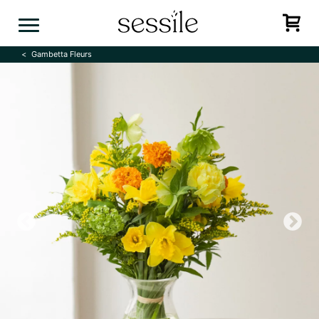
Skip
to
content
Gambetta Fleurs
Previous
N