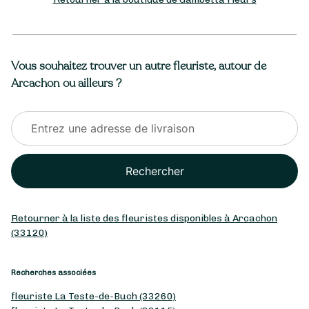
Vous souhaitez trouver un autre fleuriste, autour de
Arcachon ou ailleurs ?
Rechercher
Retourner à la liste des fleuristes disponibles à Arcachon
(33120)
Recherches associées
fleuriste La Teste-de-Buch (33260)