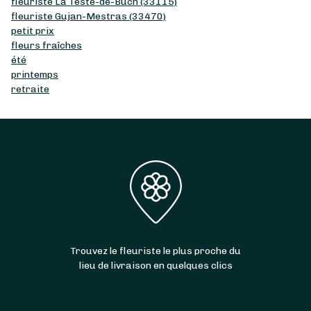
fleuriste La Teste-de-Buch (33115)
fleuriste Gujan-Mestras (33470)
petit prix
fleurs fraîches
été
printemps
retraite
Trouvez le fleuriste le plus proche du
lieu de livraison en quelques clics