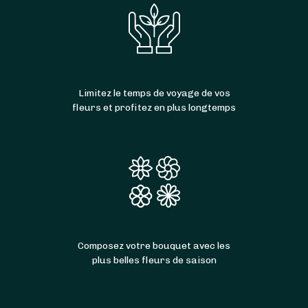
Limitez le temps de voyage de vos
fleurs et profitez en plus longtemps
Composez votre bouquet avec les
plus belles fleurs de saison