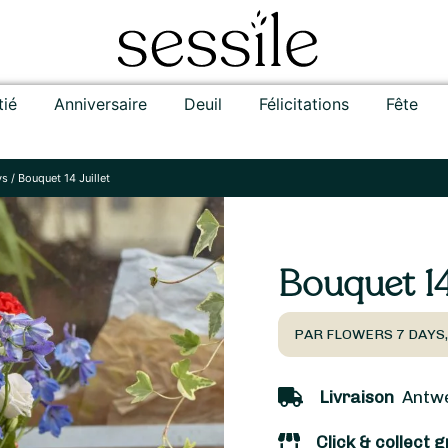
tié
Anniversaire
Deuil
Félicitations
Fête
ys
/
Bouquet 14 Juillet
Bouquet 14 
PAR FLOWERS 7 DAYS
Livraison
Antwer
Click & collect g