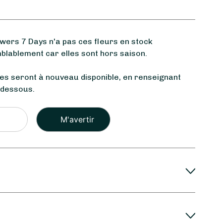
ers 7 Days n'a pas ces fleurs en stock
blablement car elles sont hors saison.
les seront à nouveau disponible, en renseignant
-dessous.
Veuillez
laisser
ce
champ
vide.