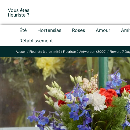
Skip
Vous êtes
to
fleuriste ?
content
Été
Hortensias
Roses
Amour
Ami
Rétablissement
Accueil
/
Fleuriste à proximité
/
Fleuriste à Antwerpen (2000)
/
Flowers 7 Da