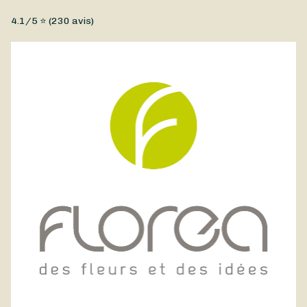
également de trop exposer vos pivoines à la lumière directe du
Type de fleurs
soleil, afin qu’elles conservent tout l’éclat de leur couleur.
4.1
/5 ⭐ (
230
avis)
Fleurs coupées, Fleurs fraîches, Petit prix, Pivoines
Un magnifique bouquet composé par Florea à partir de
pivoines, la fleur star du printemps. Avec ses courbes amples
et délicates, la pivoine est une fleur idéale pour faire un
cadeau ou pour décorer votre intérieur. La pivoine ne sera
disponible chez votre fleuriste que d’avril à juin, alors
profitez-en ! Ce bouquet de pivoines est disponible à la
livraison à Limoges et ses alentours.