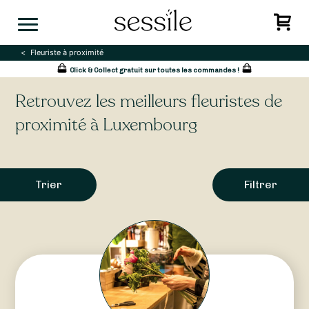
Skip
to
content
Fleuriste à proximité
Click & Collect gratuit sur toutes les commandes !
Retrouvez les meilleurs fleuristes de
proximité à Luxembourg
Trier
Filtrer