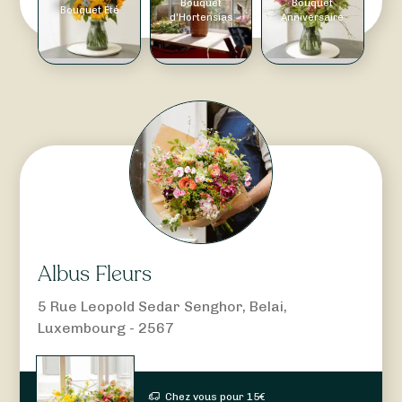
Bouquet
Bouquet
Bouquet Été
d'Hortensias
Anniversaire
Albus Fleurs
5 Rue Leopold Sedar Senghor, Belai,
Luxembourg - 2567
Chez vous pour
15
€