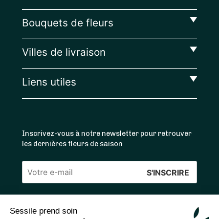
Bouquets de fleurs
Villes de livraison
Liens utiles
Inscrivez-vous à notre newsletter pour retrouver
les dernières fleurs de saison
Veuillez
laisser
ce
Sessile prend soin
4.4
/5 ⭐ | 120 000+ bouquets livrés |
811
avis