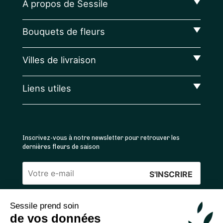
A propos de Sessile
Bouquets de fleurs
Villes de livraison
Liens utiles
Inscrivez-vous à notre newsletter pour retrouver les
dernières fleurs de saison
Veuillez
laisser
Sessile prend soin
ce
4.4
/5 ⭐ | 120 000+ bouquets livrés |
811
avis
de vos données
champ
Achats 100% sécurisés