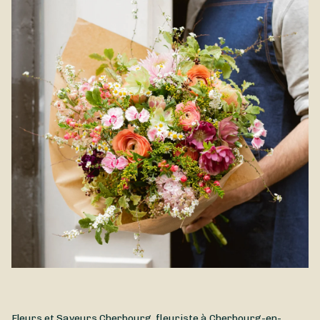
d'hortensias plein de charme, pour ravir vos proches ou vous
votre bouquet d'hortensias à l'abri du soleil direct, des
faire un petit plaisir. Avec ses jolies fleurs en pompons et son
sources de chaleur et des courants d'air.
volume généreux, l'hortensia se décline en de multiples teintes,
toutes plus douces les unes que les autres. Cette création
généreuse et pleine de fraîcheur est disponible à la livraison à
Cherbourg-en-Cotentin et dans les environs.
Fleurs et Saveurs Cherbourg, fleuriste à Cherbourg-en-