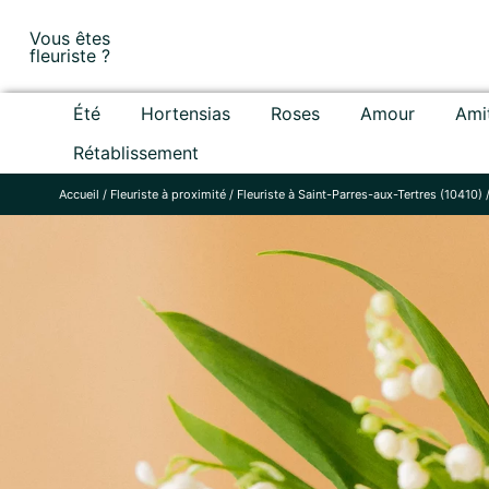
Skip
Vous êtes
to
fleuriste ?
content
Été
Hortensias
Roses
Amour
Ami
Rétablissement
Accueil
/
Fleuriste à proximité
/
Fleuriste à Saint-Parres-aux-Tertres (10410)