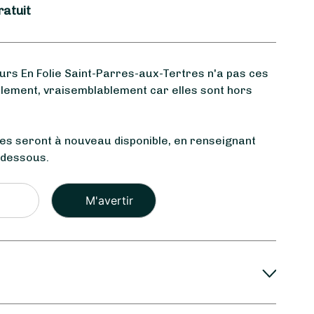
ratuit
rs En Folie Saint-Parres-aux-Tertres n'a pas ces
llement, vraisemblablement car elles sont hors
les seront à nouveau disponible, en renseignant
-dessous.
Veuillez
laisser
ce
champ
vide.