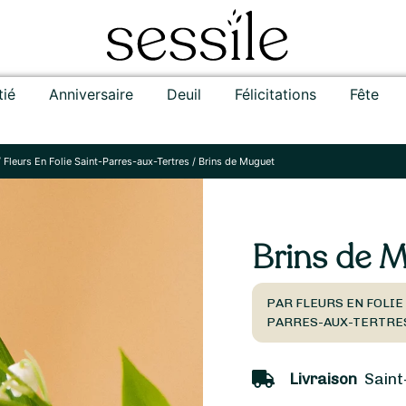
tié
Anniversaire
Deuil
Félicitations
Fête
/
Fleurs En Folie Saint-Parres-aux-Tertres
/
Brins de Muguet
Brins de 
PAR FLEURS EN FOLIE
PARRES-AUX-TERTRE
Livraison
Saint-