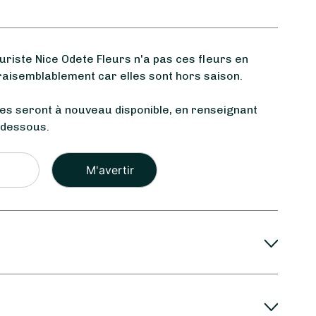
iste Nice Odete Fleurs n'a pas ces fleurs en
raisemblablement car elles sont hors saison.
les seront à nouveau disponible, en renseignant
-dessous.
Veuillez
laisser
ce
champ
vide.