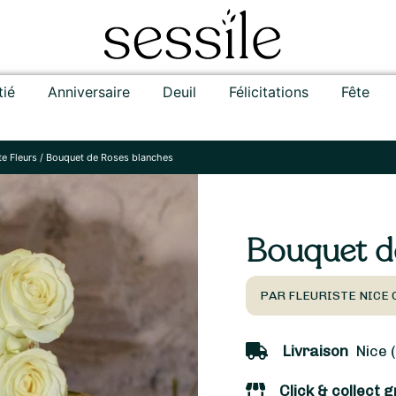
tié
Anniversaire
Deuil
Félicitations
Fête
te Fleurs
/
Bouquet de Roses blanches
Bouquet d
PAR FLEURISTE NICE 
Livraison
Nice (
Click & collect g