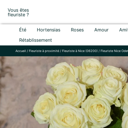
Skip
Vous êtes
to
fleuriste ?
content
Été
Hortensias
Roses
Amour
Ami
Rétablissement
Accueil
/
Fleuriste à proximité
/
Fleuriste à Nice (06200)
/
Fleuriste Nice Ode