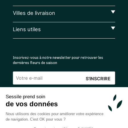
Villes de livraison
Liens utiles
Inscrivez-vous à notre newsletter pour retrouver les
dernières fleurs de saison
Veuillez
laisser
Sessile prend soin
ce
4.4
/5 ⭐ | 120 000+ bouquets livrés |
811
avis
de vos données
champ
Achats 100% sécurisés
vide.
Nous utilisons des cookies pour améliorer votre expérience
de navigation. C'est OK pour vous ?