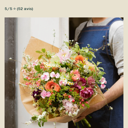
Fleurs fraîches, Petit prix
5
/5 ⭐ (
52
avis)
Pour ce jour si spécial, Fleur et Soeur a réalisé un superbe
Bouquet Fête des Mères, afin de dire à votre Maman à quel
point vous l'aimez. Composé de fleurs de saison, votre Bouquet
Fête des Mères est disponible à la livraison à Dammartin-en-
Goële et dans ses environs.