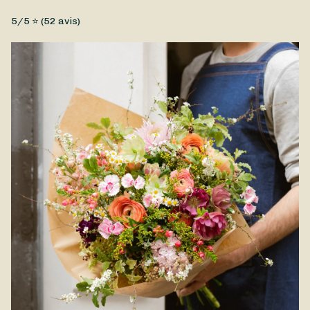
Fleurs fraîches, Petit prix
5
/5 ⭐ (
52
avis)
Un magnifique bouquet de fleurs de saison réalisé par Fleur
et Soeur à offrir à l'occasion de la fête des grands-mères.
Vous pouvez demander à votre fleuriste de le personnaliser
en fonction de votre budget et de vos préférences. Le bouquet
fête des grands-mères est disponible à la livraison à
Dammartin-en-Goële et dans les environs.