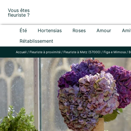
Skip
Vous êtes
to
fleuriste ?
content
Été
Hortensias
Roses
Amour
Ami
Rétablissement
Accueil
/
Fleuriste à proximité
/
Fleuriste à Metz (57000)
/
Figa e Mimosa
/
B