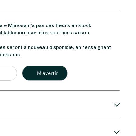
 e Mimosa n'a pas ces fleurs en stock
blablement car elles sont hors saison.
les seront à nouveau disponible, en renseignant
-dessous.
Veuillez
laisser
ce
champ
vide.