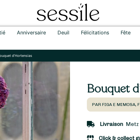
tié
Anniversaire
Deuil
Félicitations
Fête
ouquet d’Hortensias
Bouquet d
PAR FIGA E MIMOSA, 
Livraison
Metz (
Click & collect g