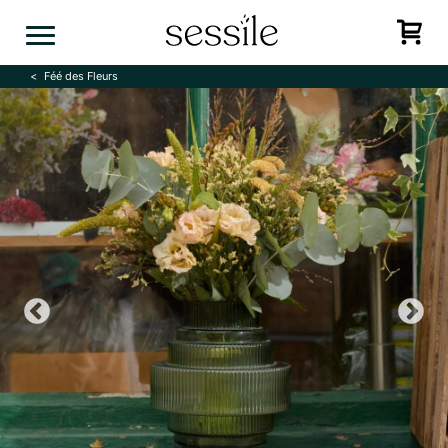
Skip
to
content
Féé des Fleurs
Previous
N