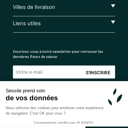
Villes de livraison
Liens utiles
Inscrivez-vous à notre newsletter pour retrouver les
dernières fleurs de saison
Veuillez
laisser
Sessile prend soin
ce
4.4
/5 ⭐ | 120 000+ bouquets livrés |
811
avis
de vos données
champ
Achats 100% sécurisés
vide.
Nous utilisons des cookies pour améliorer votre expérience
de navigation. C'est OK pour vous ?
Consentements certifiés par
2026 — © Sessile SAS
Ajouter au panier