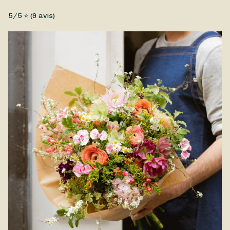
Fleurs fraîches, Petit prix
5
/5 ⭐ (
9
avis)
Pour ce jour si spécial, Fanfan Fleurs a réalisé un superbe
Bouquet Fête des Mères, afin de dire à votre Maman à quel
point vous l'aimez. Composé de fleurs de saison, votre Bouquet
Fête des Mères est disponible à la livraison à Paris et dans
ses environs.