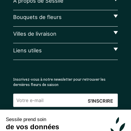
A propos de Sessile
Bouquets de fleurs
Villes de livraison
Liens utiles
Inscrivez-vous à notre newsletter pour retrouver les
dernières fleurs de saison
Veuillez
laisser
Sessile prend soin
ce
4.4
/5 ⭐ | 120 000+ bouquets livrés |
811
avis
de vos données
champ
Achats 100% sécurisés
vide.