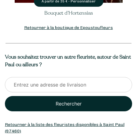
Personnaliser
Pe
€ -
À partir de
40
€ -
d’Hortensias
Rose étern
Retourner à la boutique de Epoustoufleurs
Vous souhaitez trouver un autre fleuriste, autour de Saint
Paul ou ailleurs ?
Rechercher
Retourner à la liste des fleuristes disponibles à Saint Paul
(97460)