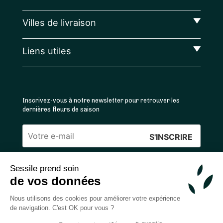
Villes de livraison
Liens utiles
Inscrivez-vous à notre newsletter pour retrouver les
dernières fleurs de saison
Veuillez
laisser
Sessile prend soin
ce
4.4
/5 ⭐ | 120 000+ bouquets livrés |
811
avis
de vos données
champ
Achats 100% sécurisés
vide.
Nous utilisons des cookies pour améliorer votre expérience
de navigation. C'est OK pour vous ?