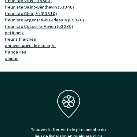
fleuriste Vitré (35500)
fleuriste Saint-Berthevin (53940)
fleuriste Changé (53810)
fleuriste Argentré-du-Plessis (35370)
fleuriste Cossé-le-Vivien (53230)
petit prix
fleurs fraîches
anniversaire de mariage
fiançailles
amour
Trouvez le fleuriste le plus proche du
lieu de livraison en quelques clics