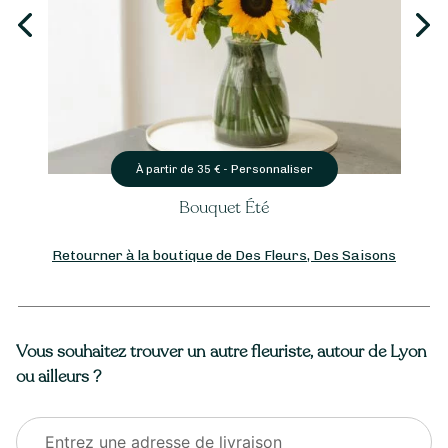
Personnaliser
Pe
€ -
À partir de
35
€ -
quet Été
Bouquet Tou
Retourner à la boutique de Des Fleurs, Des Saisons
Vous souhaitez trouver un autre fleuriste, autour de Lyon
ou ailleurs ?