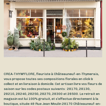
fleurs fraîches aux couleurs douces et joyeuses, ce bouquet
est une attention délicate qui illuminera sa journée. Parfait
pour exprimer à votre papi tout votre amour, le Bouquet Fête
des Grands-Pères est disponible à la livraison à Châteauneuf-
en-Thymerais et proximité.
CREA-THYM'FLORE, fleuriste à Châteauneuf-en-Thymerais,
vous propose toutes ses compositions florales en click &
collect et en livraison à domicile. Cet artisan livre vos fleurs de
saison sur les codes postaux suivants : 28170, 28130,
28210, 28240, 28250, 28270, 28300 et 28500. Le retrait en
magasin est lui 100% gratuit, et s’effectue directement à la
boutique, située
49 Rue Jean Moulin
28170
Châteauneuf-en-