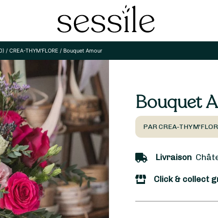
0)
/
CREA-THYM'FLORE
/
Bouquet Amour
Bouquet 
PAR CREA-THYM'FLOR
Livraison
Châtea
Click & collect g