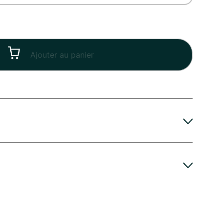
Ajouter au panier
re de mariage, Fiançailles, Saint-Valentin
A-THYM'FLORE, fleuriste à Châteauneuf-en-
ger la vie de vos fleurs de quelques jours :
etit prix
'eau du vase, profitez en pour tailler les tiges en