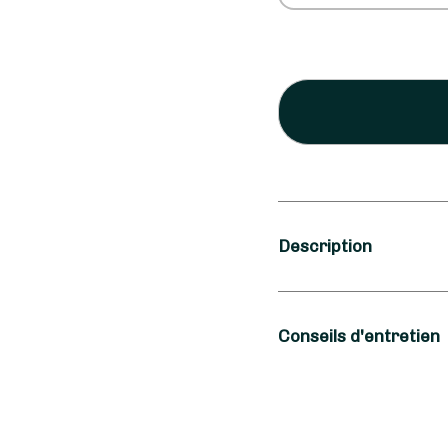
Description
Occasion
Conseils d'entretien
Amour, Anniversai
Type de fleurs
Petite astuce de CRE
Thymerais, pour prolon
Fleurs fraîches, P
lorsque vous changez l