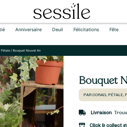
tié
Anniversaire
Deuil
Félicitations
Fête
 Pétale
/
Bouquet Nouvel An
Bouquet N
PAR CORAIL PÉTALE, 
Livraison
Trouvi
Click & collect g