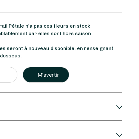
l Pétale n'a pas ces fleurs en stock
blablement car elles sont hors saison.
les seront à nouveau disponible, en renseignant
-dessous.
Veuillez
laisser
ce
champ
vide.