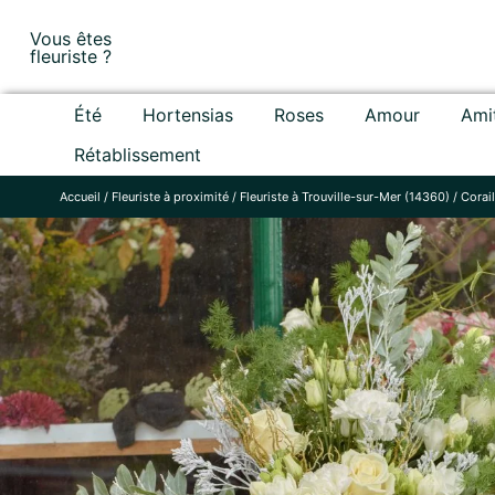
Skip
Vous êtes
to
fleuriste ?
content
Été
Hortensias
Roses
Amour
Ami
Rétablissement
Accueil
/
Fleuriste à proximité
/
Fleuriste à Trouville-sur-Mer (14360)
/
Corail