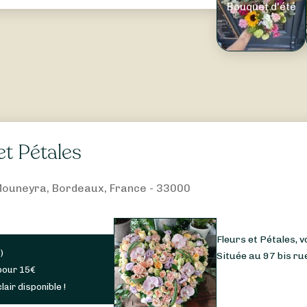
Bouquet d'été
et Pétales
Mouneyra, Bordeaux, France - 33000
Fleurs et Pétales, 
s
)
Située au 97 bis rue
pour
15
€
lair disponible !