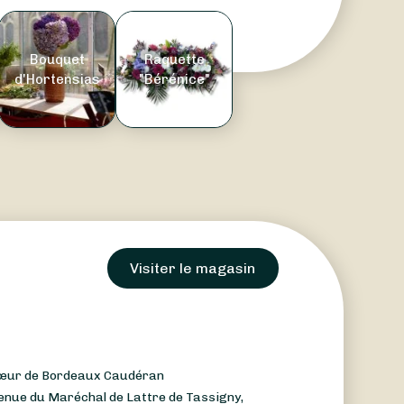
Bouquet
Raquette
d'Hortensias
"Bérénice"
Visiter le magasin
 cœur de Bordeaux Caudéran
enue du Maréchal de Lattre de Tassigny,