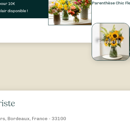
Parenthèse Chic Fle
pour
10
€
lair disponible !
Bouquet Été
riste
ers, Bordeaux, France - 33100