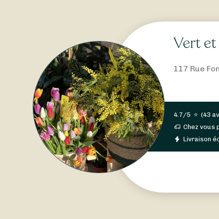
Vert et
117 Rue Fo
4.7/5
⭐
(
43 av
Chez vous 
Livraison éc