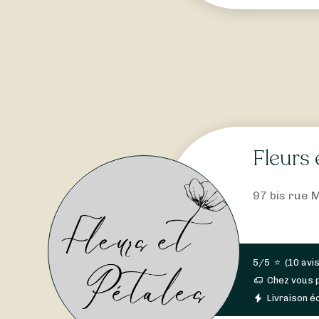
Fleurs 
97 bis rue 
5/5
⭐
(
10 avi
Chez vous 
Livraison éc