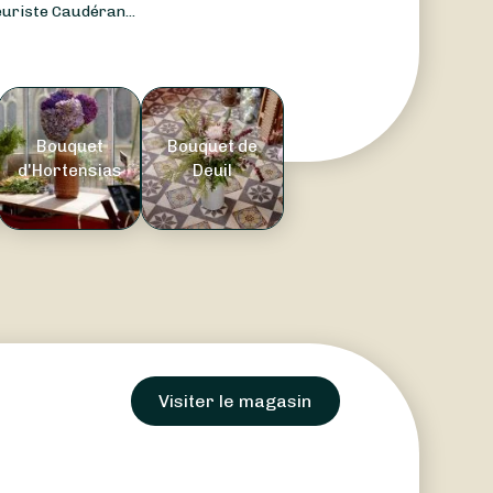
uriste Caudéran...
Bouquet
Bouquet de
d'Hortensias
Deuil
Visiter le magasin