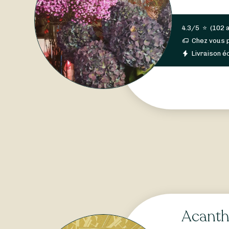
4.3/5
⭐
(
102 
Chez vous 
Livraison éc
Acant