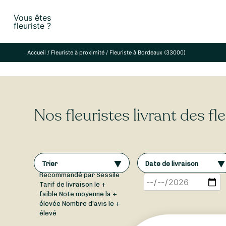
Skip
Vous êtes
to
fleuriste ?
content
Accueil
/
Fleuriste à proximité
/
Fleuriste à Bordeaux (33000)
Nos fleuristes livrant des f
Trier
Date de livraison
Recommandé par Sessile
Tarif de livraison le +
faible
Note moyenne la +
élevée
Nombre d'avis le +
élevé