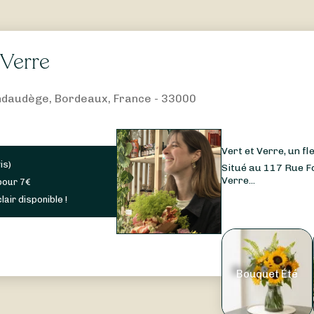
 Verre
ndaudège, Bordeaux, France - 33000
Vert et Verre, un f
is
)
Situé au 117 Rue Fon
Verre...
pour
7
€
lair disponible !
Bouquet Été