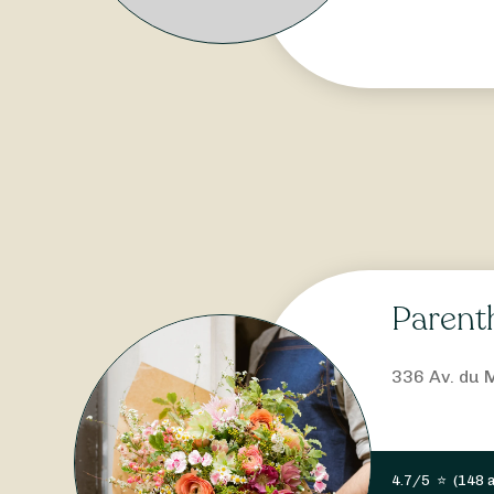
Parent
336 Av. du 
4.7/5
⭐
(
148 