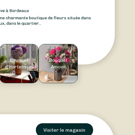
ive à Bordeaux
 une charmante boutique de fleurs située dans
x, dans le quartier...
Bouquet
Bouquet
d'Hortensias
Amour
Visiter le magasin