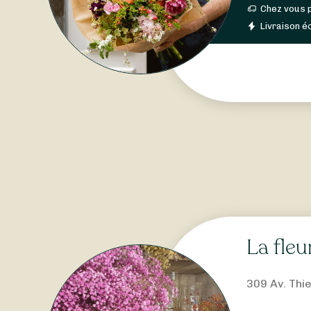
Chez vous 
Livraison éc
La fleu
309 Av. Thi