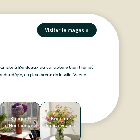
Visiter le magasin
leuriste à Bordeaux au caractère bien trempé
daudège, en plein cœur de la ville, Vert et
Bouquet
Bouquet
d'Hortensias
Anniversaire