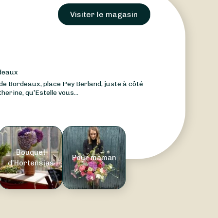
Visiter le magasin
rdeaux
 de Bordeaux, place Pey Berland, juste à côté
herine, qu’Estelle vous...
Bouquet
Pour maman
d'Hortensias