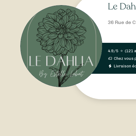
Le Dahl
36 Rue de C
4.9/5
⭐
(
121 
Chez vous 
Livraison éc