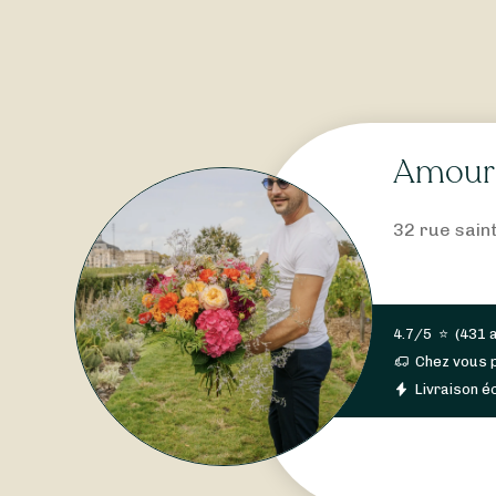
Amour 
32 rue sain
4.7/5
⭐
(
431 
Chez vous 
Livraison éc