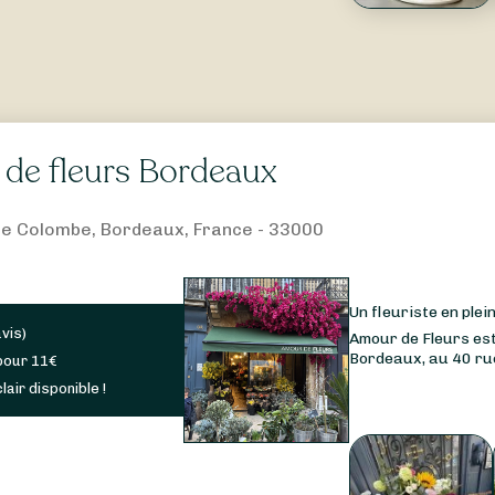
de fleurs Bordeaux
te Colombe, Bordeaux, France - 33000
Un fleuriste en ple
avis
)
Amour de Fleurs est
Bordeaux, au 40 rue
pour
11
€
lair disponible !