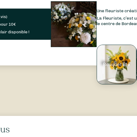
Une fleuriste créat
avis
)
La Fleuriste, c’est
le centre de Bordeau
pour
10
€
lair disponible !
Bouquet Été
hus