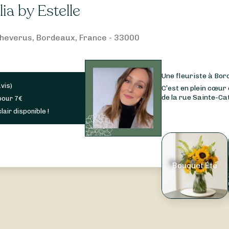
ia by Estelle
heverus, Bordeaux, France - 33000
Une fleuriste à Bo
avis
)
C’est en plein cœur
de la rue Sainte-Cat
pour
7
€
lair disponible !
Bouquet Été