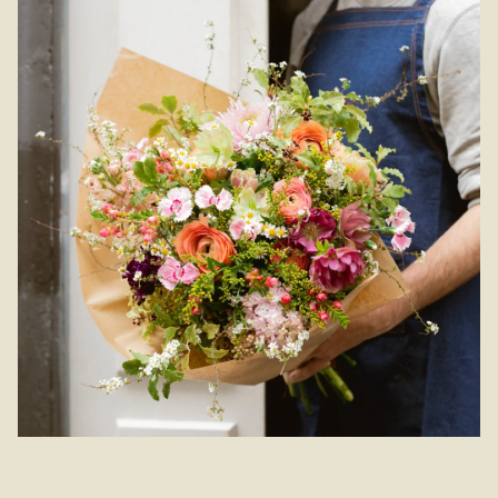
Bouquet de Rentrée. Composé de fleurs de saison
soigneusement sélectionnées par Carisma, il célèbre les
couleurs de la fin d’été et du début d’automne. Mélange
équilibré de fraîcheur et de vitalité, ce bouquet apportera une
touche lumineuse à tout intérieur. Pensé pour accompagner
le renouveau et l'énergie du mois de septembre, il est aussi
parfait pour faire plaisir ou marquer un nouveau départ avec
élégance. Livraison Anvers et alentours.