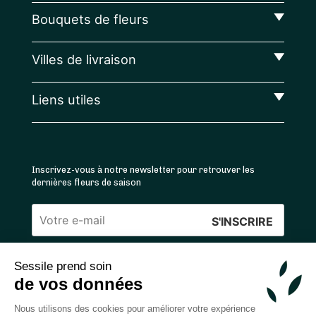
Bouquets de fleurs
Villes de livraison
Liens utiles
Inscrivez-vous à notre newsletter pour retrouver les
dernières fleurs de saison
Veuillez
laisser
Sessile prend soin
ce
4.4
/5 ⭐ | 120 000+ bouquets livrés |
811
avis
de vos données
champ
Achats 100% sécurisés
vide.
Nous utilisons des cookies pour améliorer votre expérience