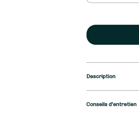
Description
Saison
Conseils d'entretien
Printemps, Été
Occasion
L'hortensia est une f
s'abreuve aussi bien 
Anniversaire, Ann
fleuriste à Marseille