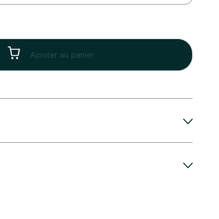
Ajouter au panier
leur particulièrement gourmande en eau, qui
par sa tige que par ses fleurs. Canopée Marseille,
iversaire de mariage, Félicitations, Rétablissement
, vous recommande de placer votre bouquet dans