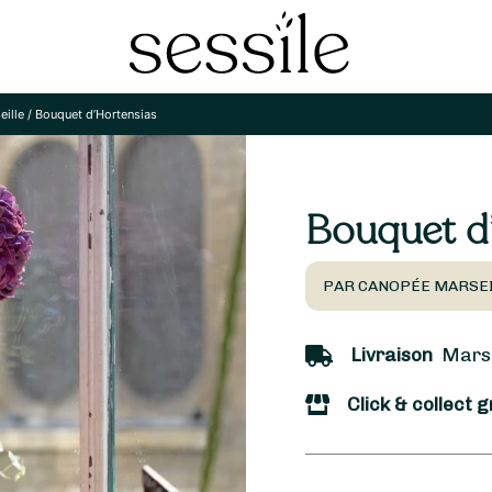
ille
/
Bouquet d’Hortensias
Bouquet d
PAR CANOPÉE MARSEI
Livraison
Marsei
Click & collect g