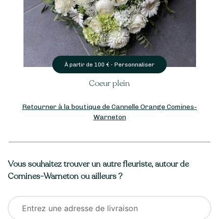
Personnaliser
de
100
€ -
À partir de
35
€
Coeur plein
Composition de p
Retourner à la boutique de Cannelle Orange Comines-
Warneton
Vous souhaitez trouver un autre fleuriste, autour de
Comines-Warneton ou ailleurs ?