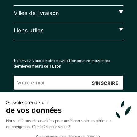
Villes de livraison
Liens utiles
Inscrivez-vous à notre newsletter pour retrouver les
dernières fleurs de saison
Veuillez
laisser
Sessile prend soin
ce
4.4
/5 ⭐ | 120 000+ bouquets livrés |
811
avis
de vos données
champ
Achats 100% sécurisés
vide.
Nous utilisons des cookies pour améliorer votre expérience
de navigation. C'est OK pour vous ?
Consentements certifiés par