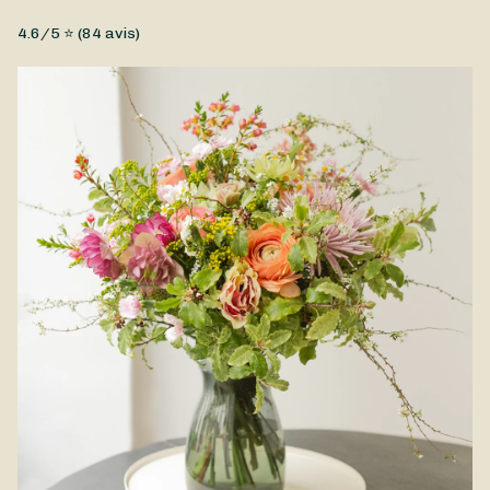
Fleurs fraîches, Petit prix
4.6
/5 ⭐ (
84
avis)
Ce somptueux bouquet de fleurs d'été a été confectionné
avec amour par Cannelle Fleurs, en hommage à la plus belle
saison de l'année. Composé de fleurs estivales, le Bouquet Été
est disponible à la livraison à Bégard et dans ses environs.