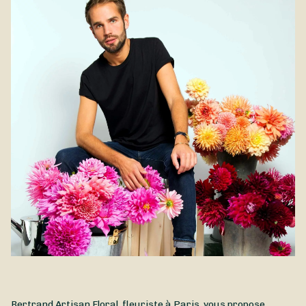
plaisir. Avec ses jolies fleurs en pompons et son volume
d'hortensias à l'abri du soleil direct, des sources de chaleur et
généreux, l'hortensia se décline en de multiples teintes, toutes
des courants d'air.
plus douces les unes que les autres. Cette création
généreuse et pleine de fraîcheur est disponible à la livraison à
Paris et dans les environs.
Bertrand Artisan Floral, fleuriste à Paris, vous propose