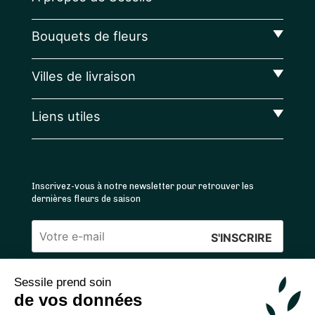
Bouquets de fleurs
Villes de livraison
Liens utiles
Inscrivez-vous à notre newsletter pour retrouver les
dernières fleurs de saison
Veuillez
laisser
Sessile prend soin
ce
4.4
/5 ⭐ | 120 000+ bouquets livrés |
811
avis
de vos données
champ
Achats 100% sécurisés
vide.