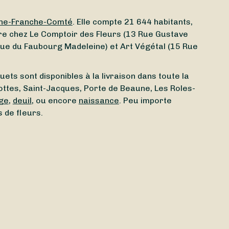
ne-Franche-Comté
. Elle compte 21 644 habitants,
re chez Le Comptoir des Fleurs (13 Rue Gustave
s Rue du Faubourg Madeleine) et Art Végétal (15 Rue
uets sont disponibles à la livraison dans toute la
ottes, Saint-Jacques, Porte de Beaune, Les Roles-
ge
,
deuil
, ou encore
naissance
. Peu importe
 de fleurs.
ert aujourd’hui
à Beaune (21200) ? Peu importe le
te ouvert le dimanche
ou bien un
fleuriste ouvert le
rd’hui
ou
demain
, selon l’artisan sélectionné et