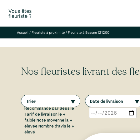
Skip
Vous êtes
to
fleuriste ?
content
Accueil
/
Fleuriste à proximité
/
Fleuriste à Beaune (21200)
Nos fleuristes livrant des f
Trier
Date de livraison
Recommandé par Sessile
Tarif de livraison le +
faible
Note moyenne la +
élevée
Nombre d'avis le +
élevé