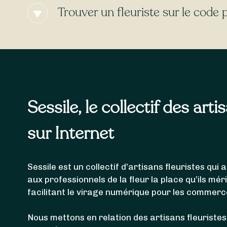
l’heure de votre commande. De nombreux fleurist
Trouver un fleuriste sur le code
Les fleuristes référencés ci-dessus sont en mesur
livrer votre bouquet de fleurs à
Bligny-lès-Beaune
Combertault
,
Meursanges
,
Chevigny-en-Valière
,
Le
Sessile, le collectif des arti
sur Internet
Sessile est un collectif d’artisans fleuristes qu
aux professionnels de la fleur la place qu’ils mér
facilitant le virage numérique pour les commerc
Nous mettons en relation des artisans fleuristes