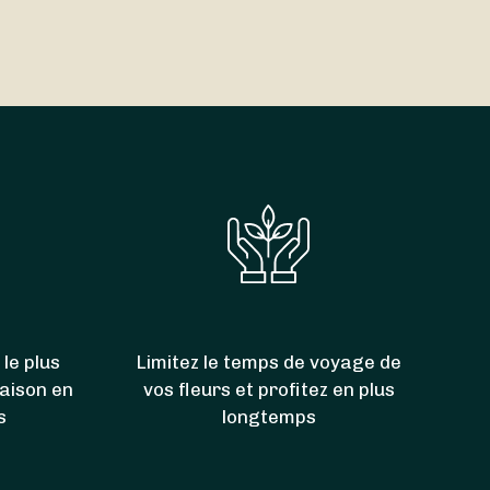
onne nouvelle : la livraison est parfois
gratuite
!
00. Grâce à eux, vous pouvez donc aussi faire
ntagny-lès-Beaune
,
Chorey-les-Beaune
,
 le plus
Limitez le temps de voyage de
raison en
vos fleurs et profitez en plus
s
longtemps