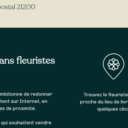
es
livrent 7j/7
, même le
dimanche
et les
jours fériés
. Et b
 postal 21200
e de livrer l’intégralité des communes du code postal 212
,
Vignoles
,
Sainte-Marie-la-Blanche
,
Ruffey-lès-Beaune
,
Mo
vernois
,
Bouze-lès-Beaune
et
Marigny-lès-Reullée
.
sans fleuristes
i ambitionne de redonner
Trouvez le fleuriste
itent sur Internet, en
proche du lieu de liv
es de proximité.
quelques clic
 qui souhaitent vendre