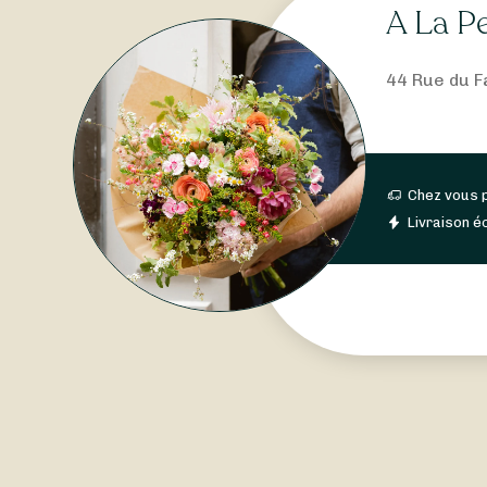
A La P
44 Rue du F
Chez vous 
Livraison éc