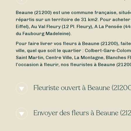
Beaune (21200) est une commune française, situé
répartis sur un territoire de 31 km2. Pour achete
Eiffel), Au Val Fleury (12 Pl. Fleury), A La Pensée
du Faubourg Madeleine).
Pour faire livrer vos fleurs à Beaune (21200), faite
ville, quel que soit le quartier : Colbert-Gare-Co
Saint Martin, Centre Ville, La Montagne, Blanches F
l’occasion à fleurir, nos fleuristes à Beaune (212
Fleuriste ouvert à Beaune (2120
Besoin d’un
fleuriste ouvert actuellement
à proxim
jour et l’heure, trouvez en toute simplicité un fle
Envoyer des fleurs à Beaune (21
lundi
, Sessile est là pour vous aider.
Envie d’une
livraison de fleurs express
à Beaune (21