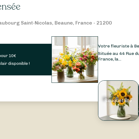
ensée
aubourg Saint-Nicolas, Beaune, France - 21200
Votre fleuriste à B
Située au 44 Rue d
pour
10
€
France, la...
lair disponible !
Bouquet Été