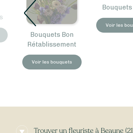
Bouquets 
s
Voir les bo
Bouquets Bon
Rétablissement
Voir les bouquets
Trouver un fleuriste à Beaune (2