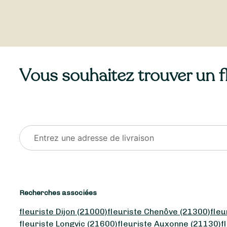
Vous souhaitez trouver un fle
Recherches associées
fleuriste Dijon (21000)
fleuriste Chenôve (21300)
fleu
fleuriste Longvic (21600)
fleuriste Auxonne (21130)
f