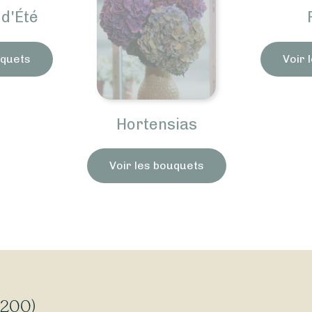
d'Été
uquets
Voir 
Hortensias
Voir les bouquets
1200)