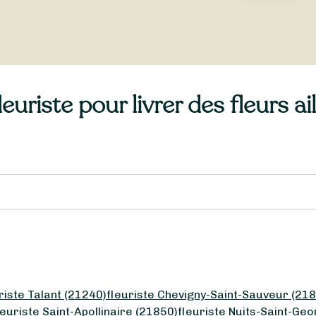
uriste pour livrer des fleurs a
riste Talant (21240)
fleuriste Chevigny-Saint-Sauveur (21
leuriste Saint-Apollinaire (21850)
fleuriste Nuits-Saint-Ge