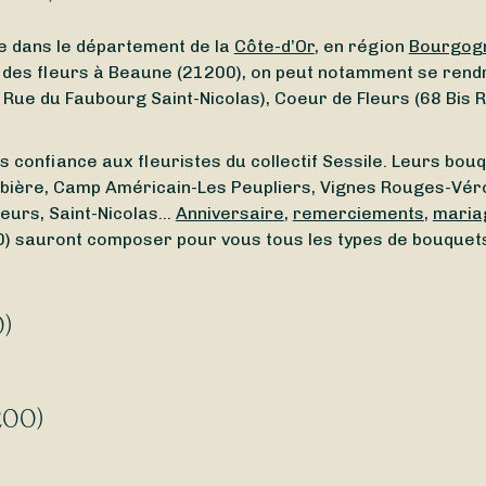
e dans le département de la
Côte-d’Or
, en région
Bourgog
r des fleurs à Beaune (21200), on peut notamment se rend
 (44 Rue du Faubourg Saint-Nicolas), Coeur de Fleurs (68 Bi
s confiance aux fleuristes du collectif Sessile. Leurs bouq
lombière, Camp Américain-Les Peupliers, Vignes Rouges-Vér
leurs, Saint-Nicolas…
Anniversaire
,
remerciements
,
maria
00) sauront composer pour vous tous les types de bouquets
0)
ité de Beaune (21200) ? À la recherche d’un
fleuriste ouv
uriste ouvert autour de vous. Que vous cherchiez un
fleuris
200)
200) ? Avec Sessile, faites livrer vos bouquets dès
aujou