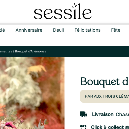
tié
Anniversaire
Deuil
Félicitations
Fête
ématites
/
Bouquet d’Anémones
Bouquet 
PAR AUX TROIS CLÉMA
Livraison
Chasse
Click & collect g