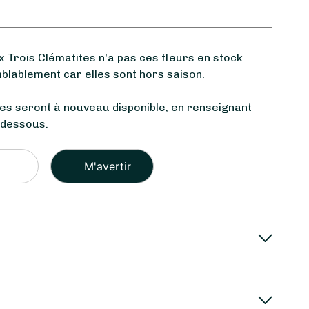
Trois Clématites n'a pas ces fleurs en stock
blablement car elles sont hors saison.
les seront à nouveau disponible, en renseignant
-dessous.
Veuillez
laisser
ce
champ
vide.