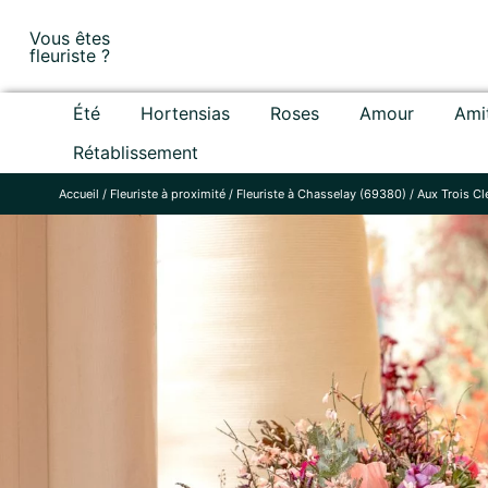
Skip
Vous êtes
to
fleuriste ?
content
Été
Hortensias
Roses
Amour
Ami
Rétablissement
Accueil
/
Fleuriste à proximité
/
Fleuriste à Chasselay (69380)
/
Aux Trois Cl